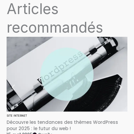
Articles
recommandés
SITE INTERNET
SITE
Découvre les tendances des thèmes WordPress
Ma
28
pour 2025 : le futur du web !