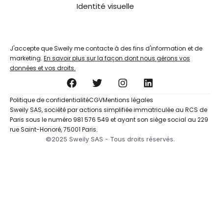
Identité visuelle
J'accepte que Sweily me contacte à des fins d'information et de
marketing.
En savoir plus sur la façon dont nous gérons vos
données et vos droits.
F
T
I
L
a
w
n
i
c
i
s
n
Politique de confidentialité
CGV
Mentions légales
e
t
t
k
Sweily SAS, société par actions simplifiée immatriculée au RCS de
b
t
a
e
Paris sous le numéro 981 576 549 et ayant son siège social au 229
o
e
g
d
rue Saint-Honoré, 75001 Paris.
o
r
r
i
©2025 Sweily SAS - Tous droits réservés.
k
a
n
m