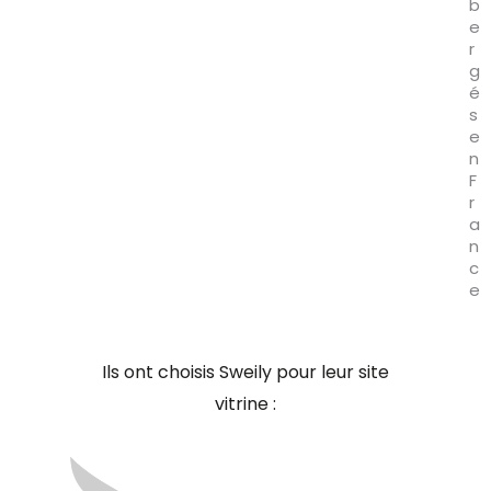
b
e
r
g
é
s
e
n
F
r
a
n
c
e
Ils ont choisis Sweily pour leur site
vitrine :