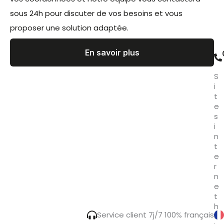
sous 24h pour discuter de vos besoins et vous
proposer une solution adaptée.
En savoir plus
S
i
t
e
s
i
n
t
e
r
n
e
t
h
Service client 7j/7 100% français
é